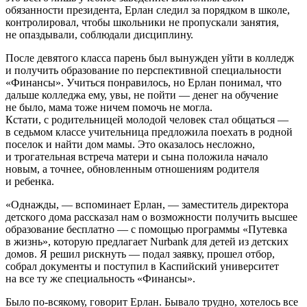
обязанности президента, Ерлан следил за порядком в школе,
контролировал, чтобы школьники не пропускали занятия,
не опаздывали, соблюдали дисциплину.
После девятого класса парень был вынужден уйти в колледж
и получить образование по перспективной специальности
«Финансы». Учиться понравилось, но Ерлан понимал, что
дальше колледжа ему, увы, не пойти — денег на обучение
не было, мама тоже ничем помочь не могла.
Кстати, с родительницей молодой человек стал общаться —
в седьмом классе учительница предложила поехать в родной
поселок и найти дом мамы. Это оказалось несложно,
и трогательная встреча матери и сына положила начало
новым, а точнее, обновленным отношениям родителя
и ребенка.
«Однажды, — вспоминает Ерлан, — заместитель директора
детского дома рассказал нам о возможности получить высшее
образование бесплатно — с помощью программы «Путевка
в жизнь», которую предлагает Nurbank для детей из детских
домов. Я решил рискнуть — подал заявку, прошел отбор,
собрал документы и поступил в Каспийский университет
на все ту же специальность «Финансы».
Было по-всякому, говорит Ерлан. Бывало трудно, хотелось все