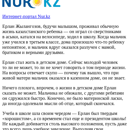
Интернет-портал Nur.kz
Ерлан Жылангозов, будучи малышом, проживал обычную
жизнь казахстанского ребенка — он играл со сверстниками
в асыки, катался на велосипеде, ходил в школу. Когда мальчик
уже учился в третьем классе, дома произошло что-то ребенку
непонятное, и мальчик вдруг оказался разлучен с мамой,
братиком и верными друзьями.
Ерлан стал жить в детском доме. Сейчас молодой человек
то ли не может, то ли не хочет говорить о том периоде жизни.
На вопросы отвечает скупо — почему так вышло, что при
живой матери мальчик оказался в казенном доме, он не знает.
Ничего плохого, впрочем, о жизни в детском доме Ерлан
сказать не может. Мальчика не обижали, с другими ребятами
он сдружился быстро. Конечно, не было материнской ласки,
да иногда одолевали мысли об отце, который скончался.
Учеба в школе шла своим чередом — Ерлан был твердым
«хорошистом», а со временем стал еще и президентом школы!
Не каждый добивается столь высокого положения, пусть даже
это всего лишь учебное заведение. Выполняя свои