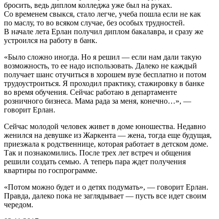
бросить, ведь диплом колледжа уже был на руках.
Со временем свыкся, стало легче, учеба пошла если не как
по маслу, то во всяком случае, без особых трудностей.
В начале лета Ерлан получил диплом бакалавра, и сразу же
устроился на работу в банк.
«Было сложно иногда. Но я решил — если нам дали такую
возможность, то ее надо использовать. Далеко не каждый
получает шанс отучиться в хорошем вузе бесплатно и потом
трудоустроиться. Я проходил практику, стажировку в банке
во время обучения. Сейчас работаю в департаменте
розничного бизнеса. Мама рада за меня, конечно…», —
говорит Ерлан.
Сейчас молодой человек живет в доме юношества. Недавно
женился на девушке из Жаркента — жена, тогда еще будущая,
приезжала к родственнице, которая работает в детском доме.
Так и познакомились. После трех лет встреч и общения
решили создать семью. А теперь пара ждет получения
квартиры по госпрограмме.
«Потом можно будет и о детях подумать», — говорит Ерлан.
Правда, далеко пока не заглядывает — пусть все идет своим
чередом.