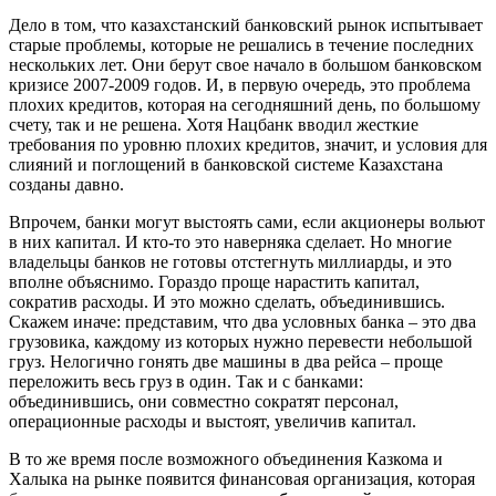
Дело в том, что казахстанский банковский рынок испытывает
старые проблемы, которые не решались в течение последних
нескольких лет. Они берут свое начало в большом банковском
кризисе 2007-2009 годов. И, в первую очередь, это проблема
плохих кредитов, которая на сегодняшний день, по большому
счету, так и не решена. Хотя Нацбанк вводил жесткие
требования по уровню плохих кредитов, значит, и условия для
слияний и поглощений в банковской системе Казахстана
созданы давно.
Впрочем, банки могут выстоять сами, если акционеры вольют
в них капитал. И кто-то это наверняка сделает. Но многие
владельцы банков не готовы отстегнуть миллиарды, и это
вполне объяснимо. Гораздо проще нарастить капитал,
сократив расходы. И это можно сделать, объединившись.
Скажем иначе: представим, что два условных банка – это два
грузовика, каждому из которых нужно перевести небольшой
груз. Нелогично гонять две машины в два рейса – проще
переложить весь груз в один. Так и с банками:
объединившись, они совместно сократят персонал,
операционные расходы и выстоят, увеличив капитал.
В то же время после возможного объединения Казкома и
Халыка на рынке появится финансовая организация, которая