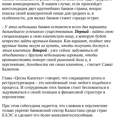
ними конкурировать. В нашем случае, если произойдет
консолидация двух крупнейших банков страны, вопрос
поиска своей конкурентной ниши для средних и, в
особенности, для малых банков станет гораздо острее.
- У этих небольших банков останется всего два варианта
дальнейшего успешного существования.
Первый
- найти свою
специализацию и свою клиентскую нишу, в которую будет
непросто зайти крупным банкам. Как вариант, позднее эти
крупные банки могут их купить, чтобы получить доступ к
этим клиентам.
Второй
- уже сейчас задуматься об
объединении с другими небольшими игроками, чтобы
противостоять потере своей рыночной доли и, в
перспективе, доходности от своих клиентов,
- считает Самат
Балкенов.
Глава «Цесна Капитал» говорит, что сокращение штата и
реструктуризация – это неизбежный этап любого подобного
процесса. И сотрудникам этих банков стоит беспокоиться и
задумываться о своей позиции в финансовой структуре в
перспективе.
При этом собеседник надеется, что слияния в перспективе
только укрепят банковский сектор Казахстана среди стран
ЕАЭС и сделают его более конкурентоспособным.