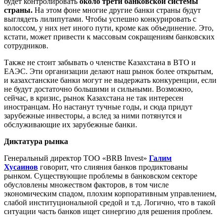
будет контролировать
около трети банковской системы
страны.
На этом фоне многие другие банки страны будут
выглядеть лилипутами. Чтобы успешно конкурировать с
колоссом, у них нет иного пути, кроме как объединение. Это,
кстати, может привести к массовым сокращениям банковских
сотрудников.
Также не стоит забывать о членстве Казахстана в ВТО и
ЕАЭС. Эти организации делают наш рынок более открытым,
и казахстанские банки могут не выдержать конкуренции, если
не будут достаточно большими и сильными. Возможно,
сейчас, в кризис, рынок Казахстана не так интересен
иностранцам. Но настанут тучные годы, и сюда придут
зарубежные инвесторы, а вслед за ними потянутся и
обслуживающие их зарубежные банки.
Диктатура рынка
Генеральный директор ТОО «BRB Invest»
Галим
Хусаинов
говорит, что слияния банков продиктованы
рынком. Существующие проблемы в банковском секторе
обусловлены множеством факторов, в том числе
экономическим спадом, плохим корпоративным управлением,
слабой институциональной средой и т.д. Логично, что в такой
ситуации часть банков ищет синергию для решения проблем.