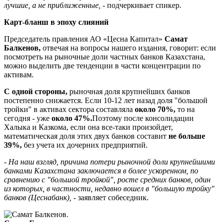
лучшие, а не приближенные,
- подчеркивает спикер.
Карт-бланш в эпоху слияний
Председатель правления АО «Цесна Капитал»
Самат
Балкенов,
отвечая на вопросы нашего издания, говорит: если
посмотреть на рыночные доли частных банков Казахстана,
можно выделить две тенденции в части концентрации по
активам.
С одной стороны,
рыночная доля крупнейших банков
постепенно снижается. Если 10-12 лет назад доля "большой
тройки" в активах сектора составляла
около 70%,
то на
сегодня - уже
около 47%.
Поэтому после консолидации
Халыка и Казкома, если она все-таки произойдет,
математическая доля этих двух банков составит
не больше
39%,
без учета их дочерних предприятий.
- На наш взгляд, причина потери рыночной доли крупнейшими
банками Казахстана заключается в более ускоренном, по
сравнению с "большой тройкой", росте средних банков, один
из которых, в частности, недавно вошел в "большую тройку"
банков (Цеснабанк),
- заявляет собеседник.