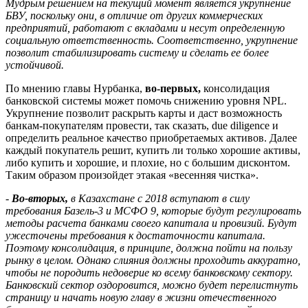
Мудрым решением на текущий момент является укрупнение
БВУ, поскольку они, в отличие от других коммерческих
предприятий, работают с вкладами и несут определенную
социальную ответственность. Соответственно, укрупнение
позволит стабилизировать систему и сделать ее более
устойчивой.
По мнению главы Нурбанка,
во-первых,
консолидация
банковской системы может помочь снижению уровня NPL.
Укрупнение позволит раскрыть карты и даст возможность
банкам-покупателям провести, так сказать, due diligence и
определить реальное качество приобретаемых активов. Далее
каждый покупатель решит, купить ли только хорошие активы,
либо купить и хорошие, и плохие, но с большим дисконтом.
Таким образом произойдет этакая «весенняя чистка».
-
Во-вторых,
в Казахстане с 2018 вступают в силу
требования Базель-3 и МСФО 9, которые будут регулировать
методы расчета банками своего капитала и провизий. Будут
ужесточены требования к достаточности капитала.
Поэтому консолидация, в принципе, должна пойти на пользу
рынку в целом. Однако слияния должны проходить аккуратно,
чтобы не породить недоверие ко всему банковскому сектору.
Банковский сектор оздоровится, можно будет перелистнуть
страницу и начать новую главу в жизни отечественного