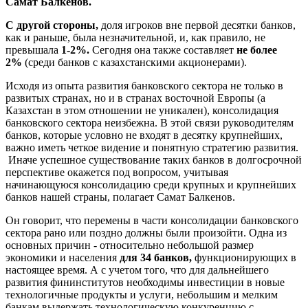
Самат Балкенов.
С другой стороны,
доля игроков вне первой десятки банков,
как и раньше, была незначительной, и, как правило, не
превышала
1-2%.
Сегодня она также составляет
не более
2%
(среди банков с казахстанскими акционерами).
Исходя из опыта развития банковского сектора не только в
развитых странах, но и в странах восточной Европы (а
Казахстан в этом отношении не уникален), консолидация
банковского сектора неизбежна. В этой связи руководителям
банков, которые условно не входят в десятку крупнейших,
важно иметь четкое видение и понятную стратегию развития.
Иначе успешное существование таких банков в долгосрочной
перспективе окажется под вопросом, учитывая
начинающуюся консолидацию среди крупных и крупнейших
банков нашей страны, полагает Самат Балкенов.
Он говорит, что перемены в части консолидации банковского
сектора рано или поздно должны были произойти. Одна из
основных причин - относительно небольшой размер
экономики и населения
для 34 банков,
функционирующих в
настоящее время. А с учетом того, что для дальнейшего
развития фининститутов необходимы инвестиции в новые
технологичные продукты и услуги, небольшим и мелким
банкам выдержать технологическую конкуренцию с