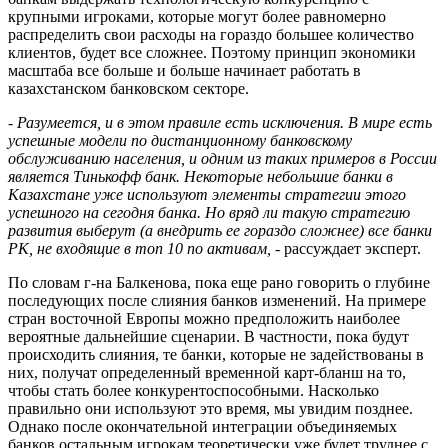
крупными игроками, которые могут более равномерно
распределить свои расходы на гораздо большее количество
клиентов, будет все сложнее. Поэтому принцип экономики
масштаба все больше и больше начинает работать в
казахстанском банковском секторе.
- Разумеется, и в этом правиле есть исключения. В мире есть
успешные модели по дистанционному банковскому
обслуживанию населения, и одним из таких примеров в России
является Тинькофф банк. Некоторые небольшие банки в
Казахстане уже используют элементы стратегии этого
успешного на сегодня банка. Но вряд ли такую стратегию
развития выберут (а внедрить ее гораздо сложнее) все банки
РК, не входящие в топ 10 по активам,
- рассуждает эксперт.
По словам г-на Балкенова, пока еще рано говорить о глубине
последующих после слияния банков изменений. На примере
стран восточной Европы можно предположить наиболее
вероятные дальнейшие сценарии. В частности, пока будут
происходить слияния, те банки, которые не задействованы в
них, получат определенный временной карт-бланш на то,
чтобы стать более конкурентоспособными. Насколько
правильно они используют это время, мы увидим позднее.
Однако после окончательной интеграции объединяемых
банков остальным игрокам теоретически уже будет труднее с