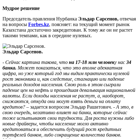
Мудрое решение
Председатель правления Нурбанка
Эльдар Сарсенов,
отвечая
на вопросы
Forbes.kz
, поясняет: на текущий момент рынок
Казахстана достаточно закредитован. К тому же он не растет
такими темпами, как в середине нулевых.
Эльдар Сарсенов.
- Сейчас картина такова, что
на 17-18 млн человек
у нас
34
банка.
Может показаться, что это вполне адекватная
цифра, но уже который год мы видим практически нулевой
рост экономики и, как следствие, стагнацию или падение
реальных доходов населения. Свою роль в этом сыграли
падение цен на нефть и прошедшая девальвация национальной
валюты. Если доходы населения не растут, а, наоборот,
снижаются, откуда они могут взять деньги на оплату
кредитов? –
задается вопросом Эльдар Рашитович. -
А это, в
свою очередь, негативно влияет на банки, которые сейчас
тоже испытывают свои трудности. Для роста нужны либо
новые драйверы, чтобы население могло активно
кредитоваться и обеспечить будущий рост кредитных
портфелей банков, либо сокращение количества банков.