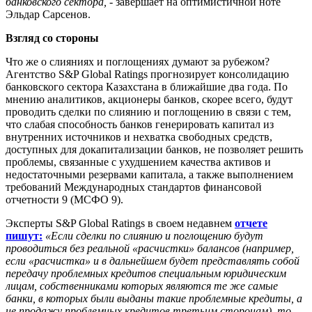
банковского сектора,
- завершает на оптимистичной ноте
Эльдар Сарсенов.
Взгляд со стороны
Что же о слияниях и поглощениях думают за рубежом?
Агентство S&P Global Ratings прогнозирует консолидацию
банковского сектора Казахстана в ближайшие два года. По
мнению аналитиков, акционеры банков, скорее всего, будут
проводить сделки по слиянию и поглощению в связи с тем,
что слабая способность банков генерировать капитал из
внутренних источников и нехватка свободных средств,
доступных для докапитализации банков, не позволяет решить
проблемы, связанные с ухудшением качества активов и
недостаточными резервами капитала, а также выполнением
требований Международных стандартов финансовой
отчетности 9 (МСФО 9).
Эксперты S&P Global Ratings в своем недавнем
отчете
пишут:
«Если сделки по слиянию и поглощению будут
проводиться без реальной «расчистки» балансов (например,
если «расчистка» и в дальнейшем будет представлять собой
передачу проблемных кредитов специальным юридическим
лицам, собственниками которых являются те же самые
банки, в которых были выданы такие проблемные кредиты, а
не продажу проблемных кредитов третьим сторонам), то