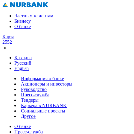
Частным клиентам
Бизнесу
О банке
Карта
2552
ru
Қазақша
Русский
English
Информация о банке
Акционеры и инвесторы
Руководство
Пресс-служба
Тендеры
Карьера в NURBANK
Социальные проекты
Другое
О банке
Пресс-служба