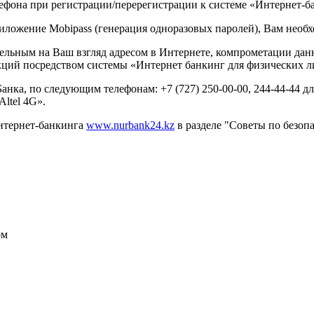
ефона при регистрации/перерегистрации к системе «Интернет-б
риложение Mobipass (генерация одноразовых паролей), Вам необ
тельным на Ваш взгляд адресом в Интернете, компрометации да
кций посредством системы «Интернет банкинг для физических л
анка, по следующим телефонам: +7 (727) 250-00-00, 244-44-44 д
Altel 4G».
Интернет-банкинга
www.nurbank24.kz
в разделе "Советы по безоп
ом