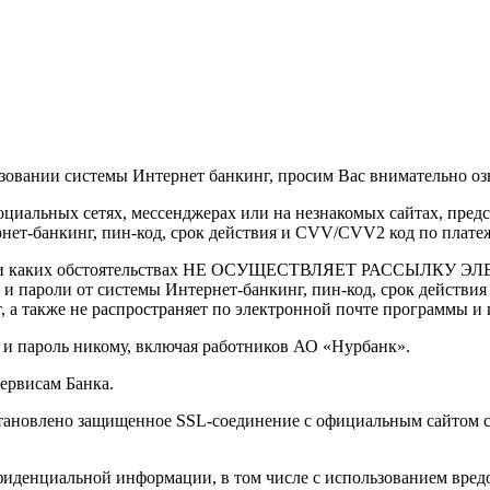
овании системы Интернет банкинг, просим Вас внимательно оз
оциальных сетях, мессенджерах или на незнакомых сайтах, пред
нет-банкинг, пин-код, срок действия и CVV/CVV2 код по плате
 ни при каких обстоятельствах НЕ ОСУЩЕСТВЛЯЕТ РАССЫЛК
ы и пароли от системы Интернет-банкинг, пин-код, срок действ
, а также не распространяет по электронной почте программы и 
 пароль никому, включая работников АО «Нурбанк».
ервисам Банка.
 установлено защищенное SSL-соединение с официальным сайтом
онфиденциальной информации, в том числе с использованием вр