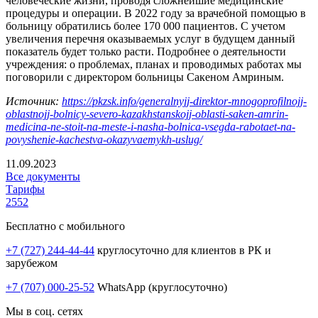
человеческие жизни, проводя сложнейшие медицинские
процедуры и операции. В 2022 году за врачебной помощью в
больницу обратились более 170 000 пациентов. С учетом
увеличения перечня оказываемых услуг в будущем данный
показатель будет только расти. Подробнее о деятельности
учреждения: о проблемах, планах и проводимых работах мы
поговорили с директором больницы Сакеном Амриным.
Источник:
https://pkzsk.info/generalnyjj-direktor-mnogoprofilnojj-
oblastnojj-bolnicy-severo-kazakhstanskojj-oblasti-saken-amrin-
medicina-ne-stoit-na-meste-i-nasha-bolnica-vsegda-rabotaet-na-
povyshenie-kachestva-okazyvaemykh-uslug/
11.09.2023
Все документы
Тарифы
2552
Бесплатно с мобильного
+7 (727) 244-44-44
круглосуточно для клиентов в РК и
зарубежом
+7 (707) 000-25-52
WhatsApp (круглосуточно)
Мы в соц. сетях