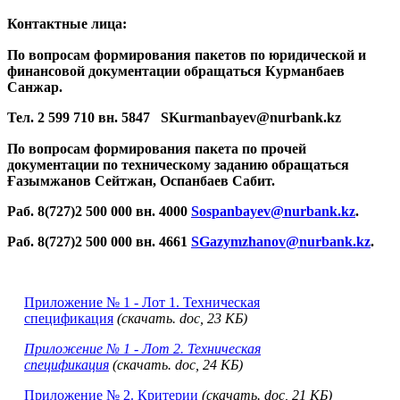
Контактные лица:
По вопросам формирования пакетов по юридической и
финансовой документации обращаться Курманбаев
Санжар.
Тел. 2 599 710 вн. 5847 SKurmanbayev@nurbank.kz
По вопросам формирования пакета по прочей
документации по техническому заданию обращаться
Ғазымжанов Сейтжан, Оспанбаев Сабит.
Раб. 8(727)2 50
0
000 вн.
4000
Sospanbayev@
nurbank.
kz
.
Раб. 8(727)2 50
0
000 вн.
466
1
SGazymzhanov
@
nurbank
.
kz
.
Приложение № 1 - Лот 1. Техническая
спецификация
(скачать.
doc
, 23 KБ)
Приложение № 1 - Лот 2. Техническая
спецификация
(скачать.
doc
, 24 KБ)
Приложение № 2. Критерии
(скачать. doc, 21 KБ)