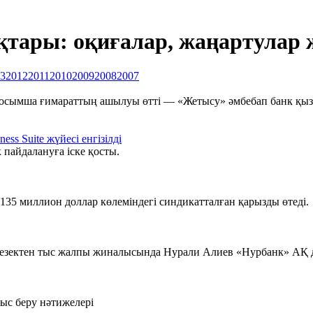
ары: оқиғалар, жаңартулар ж
3
2012
2011
2010
2009
2008
2007
ымша ғимараттың ашылуы өтті — «Жетысу» әмбебап банк қызм
 Suite жүйесі енгізілді
 пайдалануға іске қосты.
135 миллион доллар көлеміндегі синдикатталған қарызды өтеді.
кезектен тыс жалпы жиналысында Нурали Алиев «Нурбанк» АҚ д
ыс беру нәтижелері