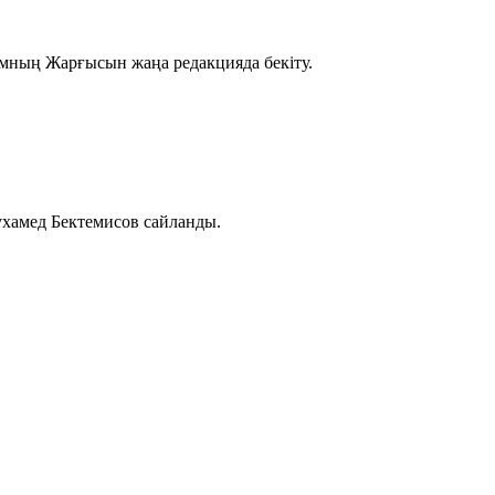
амның Жарғысын жаңа редакцияда бекіту.
хамед Бектемисов сайланды.