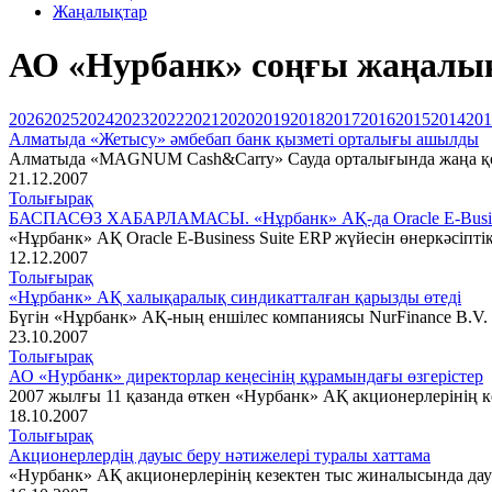
Жаңалықтар
АО «Нурбанк» соңғы жаңалықт
2026
2025
2024
2023
2022
2021
2020
2019
2018
2017
2016
2015
2014
201
Алматыда «Жетысу» әмбебап банк қызметі орталығы ашылды
Алматыда «MAGNUM Cash&Carry» Сауда орталығында жаңа қос
21.12.2007
Толығырақ
БАСПАСӨЗ ХАБАРЛАМАСЫ. «Нұрбанк» АҚ-да Oracle E-Business
«Нұрбанк» АҚ Oracle E-Business Suite ERP жүйесін өнеркәсіптік
12.12.2007
Толығырақ
«Нұрбанк» АҚ халықаралық синдикатталған қарызды өтеді
Бүгін «Нұрбанк» АҚ-ның еншілес компаниясы NurFinance B.V. 
23.10.2007
Толығырақ
АО «Нурбанк» директорлар кеңесінің құрамындағы өзгерістер
2007 жылғы 11 қазанда өткен «Нурбанк» АҚ акционерлерінің 
18.10.2007
Толығырақ
Акционерлердің дауыс беру нәтижелері туралы хаттама
«Нурбанк» АҚ акционерлерінің кезектен тыс жиналысында дау