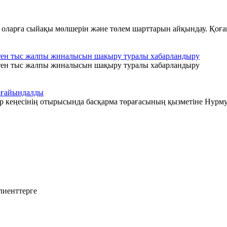
е оларға сыйақы мөлшерін және төлем шарттарын айқындау. Қоғ
ктен тыс жалпы жиналысын шақыру туралы хабарландыру
ктен тыс жалпы жиналысын шақыру туралы хабарландыру
тағайындалды
 кеңесінің отырысында басқарма төрағасының қызметіне Нурму
лиенттерге