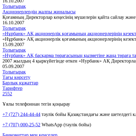
16.10.2007
Толығырақ
Акционерлердің жалпы жиналысы
Қоғамның Директорлар кеңесінің мүшелерін қайта сайлау жән
16.10.2007
Толығырақ
«Нұрбанк» АҚ акционерлік қоғамының акционерлерінің кезе
«Нұрбанк» АҚ акционерлік қоғамының акционерлерінің кезе
15.09.2007
Толығырақ
«Нурбанк» АҚ басқарма төрағасының қызметіне жаңа төраға 
2007 жылдың 4 қыркүйегінде өткен «Нурбанк» АҚ Директорлар
05.09.2007
Толығырақ
Тағы көрсету
Барлық құжаттар
Тарифтер
2552
Ұялы телефоннан тегін қоңырау
+7 (727) 244-44-44
тәулік бойы Қазақстандағы және шетелдегі к
+7 (707) 000-25-52
WhatsApp (тәулік бойы)
Банкоматтар мен кеңселер