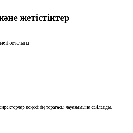
әне жетістіктер
еті орталығы.
иректорлар кеңесінің төрағасы лауазымына сайланды.