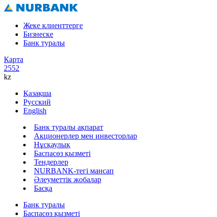
Жеке клиенттерге
Бизнеске
Банк туралы
Карта
2552
kz
Қазақша
Русский
English
Банк туралы ақпарат
Акционерлер мен инвесторлар
Нұсқаулық
Баспасөз қызметі
Тендерлер
NURBANK-тегі мансап
Әлеуметтік жобалар
Басқа
Банк туралы
Баспасөз қызметі