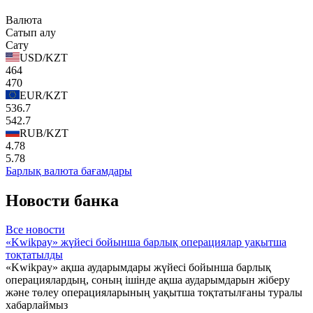
Валюта
Сатып алу
Сату
USD/KZT
464
470
EUR/KZT
536.7
542.7
RUB/KZT
4.78
5.78
Барлық валюта бағамдары
Новости банка
Все новости
«Kwikpay» жүйесі бойынша барлық операциялар уақытша
тоқтатылды
«Kwikpay» ақша аударымдары жүйесі бойынша барлық
операциялардың, соның ішінде ақша аударымдарын жіберу
және төлеу операцияларының уақытша тоқтатылғаны туралы
хабарлаймыз