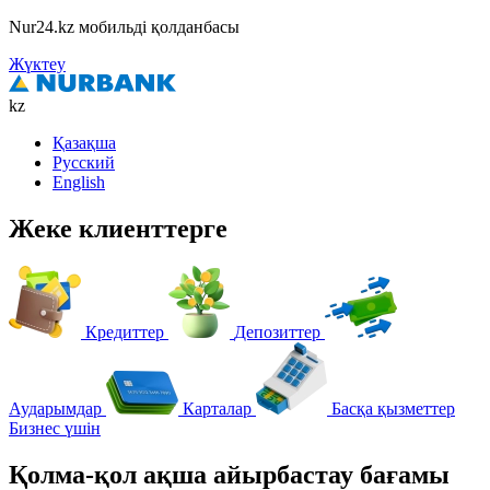
Nur24.kz мобильді қолданбасы
Жүктеу
kz
Қазақша
Русский
English
Жеке клиенттерге
Кредиттер
Депозиттер
Аударымдар
Карталар
Басқа қызметтер
Бизнес үшін
Қолма-қол ақша айырбастау бағамы