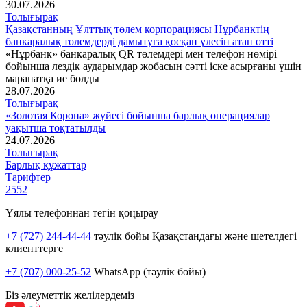
30.07.2026
Толығырақ
Қазақстанның Ұлттық төлем корпорациясы Нұрбанктің
банкаралық төлемдерді дамытуға қосқан үлесін атап өтті
«Нұрбанк» банкаралық QR төлемдері мен телефон нөмірі
бойынша лездік аударымдар жобасын сәтті іске асырғаны үшін
марапатқа ие болды
28.07.2026
Толығырақ
«Золотая Корона» жүйесі бойынша барлық операциялар
уақытша тоқтатылды
24.07.2026
Толығырақ
Барлық құжаттар
Тарифтер
2552
Ұялы телефоннан тегін қоңырау
+7 (727) 244-44-44
тәулік бойы Қазақстандағы және шетелдегі
клиенттерге
+7 (707) 000-25-52
WhatsApp (тәулік бойы)
Біз әлеуметтік желілердеміз